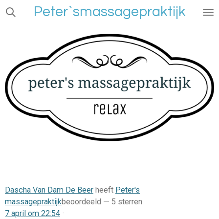
Peter`smassagepraktijk
Ga
direct
naar
de
hoofdinhoud
Dascha Van Dam De Beer
heeft
Peter's
massagepraktijk
beoordeeld —
5 sterren
7 april om 22:54
·