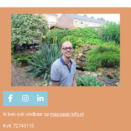
F
I
L
a
n
i
Ik ben ook vindbaar op
massage-info.nl
.
c
s
n
e
t
k
KvK 72743115
b
a
e