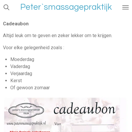
Peter`smassagepraktijk
Ga
direct
naar
Cadeaubon
de
hoofdinhoud
Altijd leuk om te geven en zeker lekker om te krijgen.
Voor elke gelegenheid zoals :
Moederdag
Vaderdag
Verjaardag
Kerst
Of gewoon zomaar